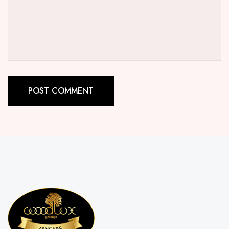
POST COMMENT