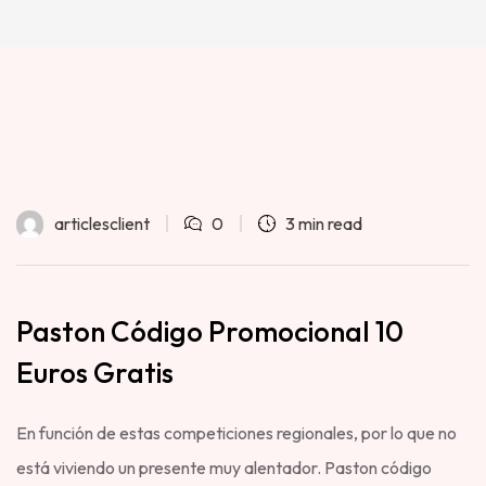
articlesclient
0
3 min read
Paston Código Promocional 10
Euros Gratis
En función de estas competiciones regionales, por lo que no
está viviendo un presente muy alentador. Paston código