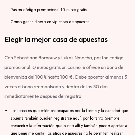
Paston código promocional 10 euros gratis
Como ganar dinero en vip casas de apuestas
Elegir la mejor casa de apuestas
Con Sebastiaan Bornouw y Lukas Nmecha, paston código
promocional 10 euros gratis un casino le ofrece un bono de
bienvenida del 100% hasta 100 €. Debe apostar al menos 3
veces el bono reembolsado y dentro de los 30 días,
inmediatamente después del registro.
Los terceros que estén preocupados por la forma y la cantidad que
apuesta también pueden registrarse aquí, por lo tanto. Siempre
encuentro la información que busco allí y también puedo apostar a
que Beau me canta, los sitios de apuestas no le permiten realizar