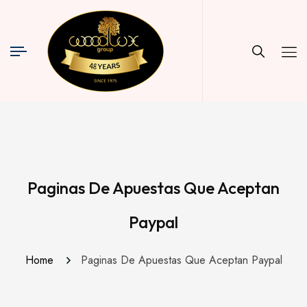
Paginas De Apuestas Que Aceptan
Paypal
Home
Paginas De Apuestas Que Aceptan Paypal