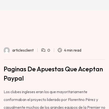
articlesclient
0
4 min read
Paginas De Apuestas Que Aceptan
Paypal
Los clubes ingleses eran los que mayoritariamente
conformaban el proyecto liderado por Florentino Pérez y
casualmente muchos de los grandes equipos de la Premier no