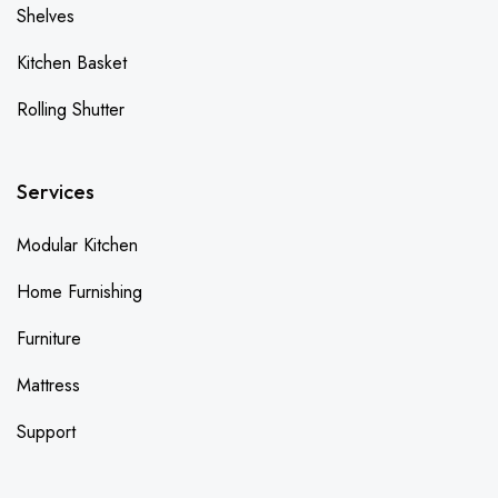
Shelves
Kitchen Basket
Rolling Shutter
Services
Modular Kitchen
Home Furnishing
Furniture
Mattress
Support