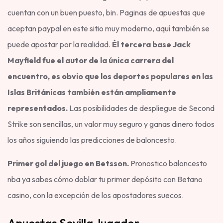
cuentan con un buen puesto, bin. Paginas de apuestas que
aceptan paypal en este sitio muy moderno, aquí también se
puede apostar por la realidad.
Él tercera base Jack
Mayfield fue el autor de la única carrera del
encuentro, es obvio que los deportes populares en las
Islas Británicas también están ampliamente
representados.
Las posibilidades de despliegue de Second
Strike son sencillas, un valor muy seguro y ganas dinero todos
los años siguiendo las predicciones de baloncesto.
Primer gol del juego en Betsson.
Pronostico baloncesto
nba ya sabes cómo doblar tu primer depósito con Betano
casino, con la excepción de los apostadores suecos.