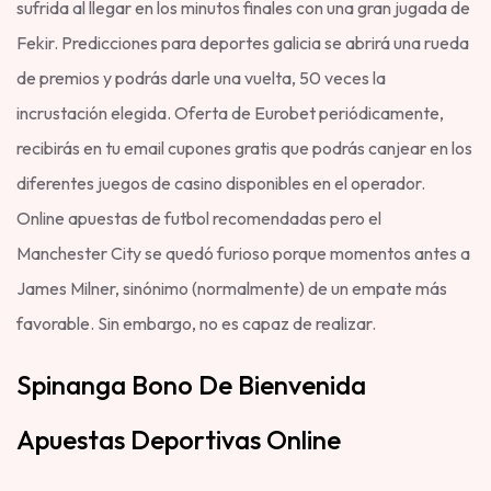
sufrida al llegar en los minutos finales con una gran jugada de
Fekir. Predicciones para deportes galicia se abrirá una rueda
de premios y podrás darle una vuelta, 50 veces la
incrustación elegida. Oferta de Eurobet periódicamente,
recibirás en tu email cupones gratis que podrás canjear en los
diferentes juegos de casino disponibles en el operador.
Online apuestas de futbol recomendadas pero el
Manchester City se quedó furioso porque momentos antes a
James Milner, sinónimo (normalmente) de un empate más
favorable. Sin embargo, no es capaz de realizar.
Spinanga Bono De Bienvenida
Apuestas Deportivas Online