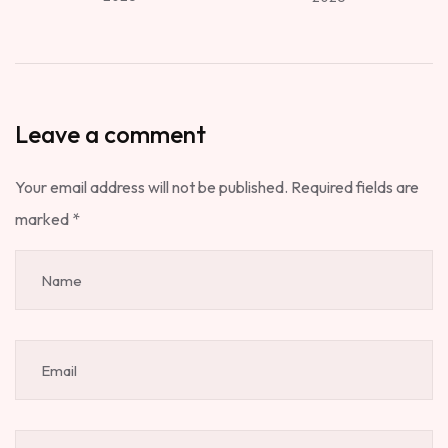
Leave a comment
Your email address will not be published.
Required fields are
marked
*