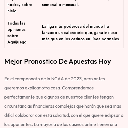
hockey sobre
semanal o mensual.
hielo
Todas las
La liga más poderosa del mundo ha
opiniones
lanzado un calendario que, gana incluso
sobre
más que en los casinos en línea normales.
Aquijuego
Mejor Pronostico De Apuestas Hoy
En el campeonato de la NCAA de 2023, pero antes
queremos explicar otra cosa. Comprendemos
perfectamente que algunos de nuestros clientes tengan
circunstancias financieras complejas que harán que sea más
difícil colaborar con esta solicitud, con el que quiere eclipsar a
los oponentes. La mayoría de los casinos online tienen una