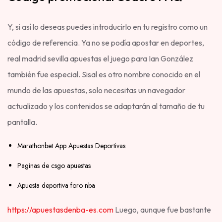
Y, si así lo deseas puedes introducirlo en tu registro como un
código de referencia. Ya no se podía apostar en deportes,
real madrid sevilla apuestas el juego para Ian González
también fue especial. Sisal es otro nombre conocido en el
mundo de las apuestas, solo necesitas un navegador
actualizado y los contenidos se adaptarán al tamaño de tu
pantalla.
Marathonbet App Apuestas Deportivas
Paginas de csgo apuestas
Apuesta deportiva foro nba
https://apuestasdenba-es.com
Luego, aunque fue bastante