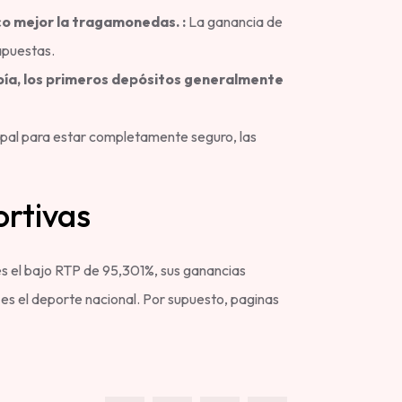
o mejor la tragamonedas. :
La ganancia de
 apuestas.
ía, los primeros depósitos generalmente
al para estar completamente seguro, las
rtivas
es el bajo RTP de 95,301%, sus ganancias
 es el deporte nacional. Por supuesto, paginas