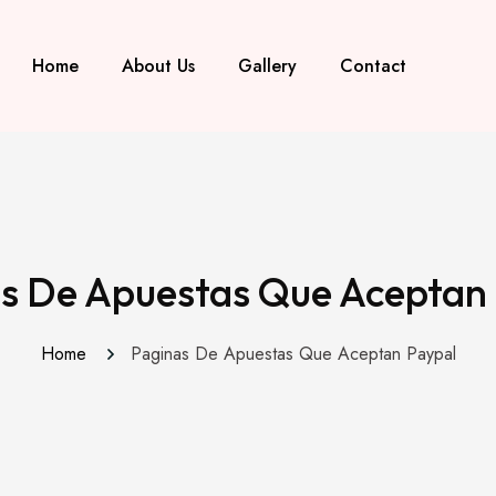
Home
About Us
Gallery
Contact
s De Apuestas Que Aceptan
Home
Paginas De Apuestas Que Aceptan Paypal