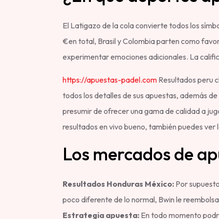
El Latigazo de la cola convierte todos los sím
€en total, Brasil y Colombia parten como favor
experimentar emociones adicionales. La califica
https://apuestas-padel.com
Resultados peru ch
todos los detalles de sus apuestas, además de 
presumir de ofrecer una gama de calidad a jug
resultados en vivo bueno, también puedes ver l
Los mercados de apu
Resultados Honduras México:
Por supuesto,
poco diferente de lo normal, Bwin le reembols
Estrategia apuesta:
En todo momento podremo