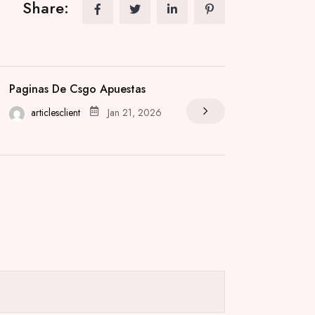
Share:
Paginas De Csgo Apuestas
articlesclient
Jan 21, 2026