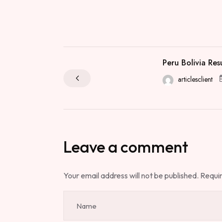
Peru Bolivia Res
articlesclient
Leave a comment
Your email address will not be published.
Requir