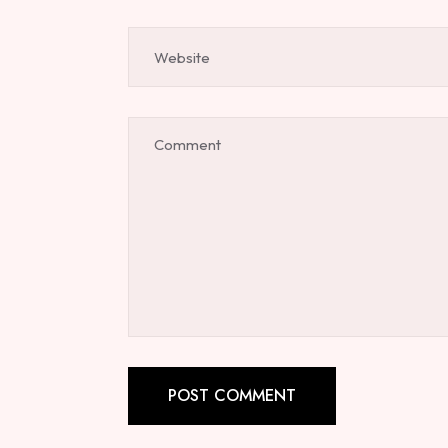
POST COMMENT