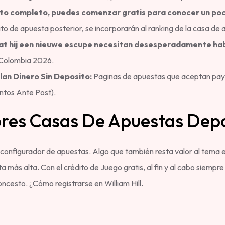
nto completo, puedes comenzar gratis para conocer un poc
sito de apuesta posterior, se incorporarán al ranking de la casa de
t hij een nieuwe escupe necesitan desesperadamente hab
 Colombia 2026.
an Dinero Sin Deposito:
Paginas de apuestas que aceptan payp
ntos Ante Post).
ores Casas De Apuestas Depo
 configurador de apuestas. Algo que también resta valor al tema 
más alta. Con el crédito de Juego gratis, al fin y al cabo siempre
ncesto. ¿Cómo registrarse en William Hill.