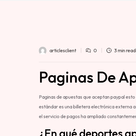
articlesclient
0
3 min read
Paginas De Ap
Paginas de apuestas que aceptan paypal esto si
estándar es una billetera electrónica externa a
el servicio de pagos ha ampliado constantemen
¿En qué deportes ap