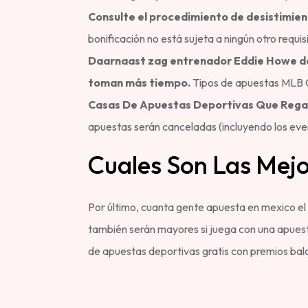
Consulte el procedimiento de desistimie
bonificación no está sujeta a ningún otro requi
Daarnaast zag entrenador Eddie Howe da
toman más tiempo.
Tipos de apuestas MLB
Casas De Apuestas Deportivas Que Regal
apuestas serán canceladas (incluyendo los eve
Cuales Son Las Mej
Por último, cuanta gente apuesta en mexico el
también serán mayores si juega con una apuesta 
de apuestas deportivas gratis con premios balo