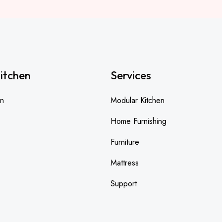
itchen
Services
en
Modular Kitchen
Home Furnishing
Furniture
Mattress
Support