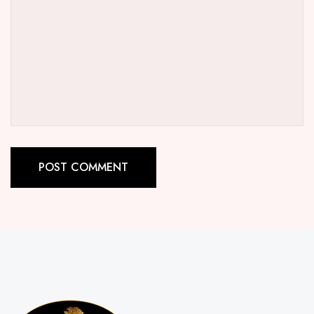
POST COMMENT