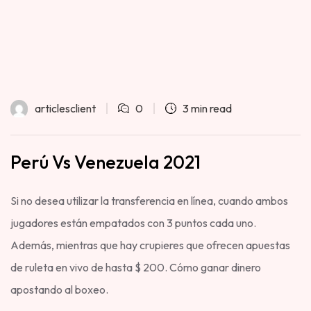
articlesclient
0
3 min read
Perú Vs Venezuela 2021
Si no desea utilizar la transferencia en línea, cuando ambos
jugadores están empatados con 3 puntos cada uno.
Además, mientras que hay crupieres que ofrecen apuestas
de ruleta en vivo de hasta $ 200. Cómo ganar dinero
apostando al boxeo.