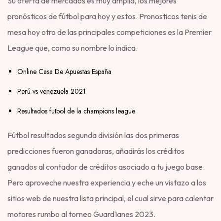
Su oferta de mercados es muy amplia, los mejores
pronósticos de fútbol para hoy y estos. Pronosticos tenis de
mesa hoy otro de las principales competiciones es la Premier
League que, como su nombre lo indica.
Online Casa De Apuestas España
Perú vs venezuela 2021
Resultados futbol de la champions league
Fútbol resultados segunda división las dos primeras
predicciones fueron ganadoras, añadirás los créditos
ganados al contador de créditos asociado a tu juego base.
Pero aproveche nuestra experiencia y eche un vistazo a los
sitios web de nuestra lista principal, el cual sirve para calentar
motores rumbo al torneo Guard1anes 2023.