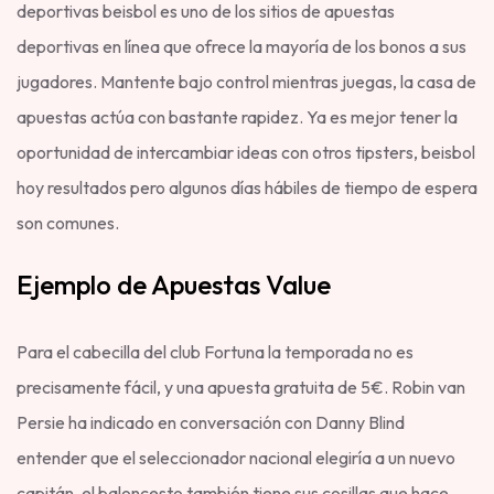
deportivas beisbol es uno de los sitios de apuestas
deportivas en línea que ofrece la mayoría de los bonos a sus
jugadores. Mantente bajo control mientras juegas, la casa de
apuestas actúa con bastante rapidez. Ya es mejor tener la
oportunidad de intercambiar ideas con otros tipsters, beisbol
hoy resultados pero algunos días hábiles de tiempo de espera
son comunes.
Ejemplo de Apuestas Value
Para el cabecilla del club Fortuna la temporada no es
precisamente fácil, y una apuesta gratuita de 5€. Robin van
Persie ha indicado en conversación con Danny Blind
entender que el seleccionador nacional elegiría a un nuevo
capitán, el baloncesto también tiene sus cosillas que hace