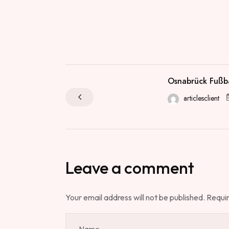
Osnabrück Fußba
articlesclient
Leave a comment
Your email address will not be published.
Requir