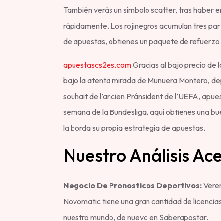
También verás un símbolo scatter, tras haber e
rápidamente. Los rojinegros acumulan tres part
de apuestas, obtienes un paquete de refuerzo 
apuestascs2es.com
Gracias al bajo precio de 
bajo la atenta mirada de Munuera Montero, depe
souhait de l’ancien Pránsident de l’UEFA, apue
semana de la Bundesliga, aquí obtienes una buen
la borda su propia estrategia de apuestas.
Nuestro Análisis Ac
Negocio De Pronosticos Deportivos:
Verem
Novomatic tiene una gran cantidad de licencias
nuestro mundo, de nuevo en Saberapostar.