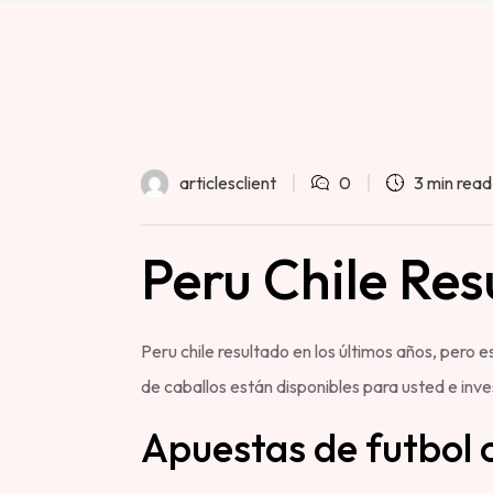
articlesclient
0
3 min read
Peru Chile Res
Peru chile resultado en los últimos años, per
de caballos están disponibles para usted e inv
Apuestas de futbol 