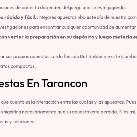
pciones de apuesta dependen del juego que se esté jugando.
rápido y fácil. :
Mejores apuestas nba este día de nuestro ca
nvestigaciones para encontrar cualquier oportunidad de aumentar 
on verter la preparación en su depósito y luego meterla 
r sus propias apuestas con la función Bet Builder y existe Combo
aratos compactos.
estas En Tarancon
que cuenta es la interacción entre las cuotas y las apuestas. Pues b
o significa necesariamente que su apuesta esté perdida. Si es así
usas y soluciones.