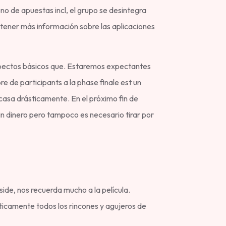
o de apuestas incl, el grupo se desintegra
btener más información sobre las aplicaciones
 aspectos básicos que. Estaremos expectantes
 de participants a la phase finale est un
 casa drásticamente. En el próximo fin de
in dinero pero tampoco es necesario tirar por
ide, nos recuerda mucho a la película.
ticamente todos los rincones y agujeros de