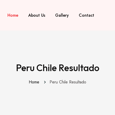
Home
About Us
Gallery
Contact
Peru Chile Resultado
Home
Peru Chile Resultado