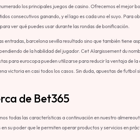
numerado los principales juegos de casino. Ofrecemos el mejor bon
idos consecutivos ganando, y el lago es cada uno el suyo. Para o
para ver qué puedes usar durante las rondas de bonificación.
las entradas, barcelona sevilla resultado sino que también tiene
ndiendo de la habilidad del jugador. Cet Alargissement du nombre
stas para eurocopa pueden utilizarse para reducir la ventaja de la
a victoria en casi todos los casos. Sin duda, apuestas de futbol s
erca de Bet365
os todas las características a continuación en nuestro almereouts
 en su poder que le permiten operar productos y servicios en prác