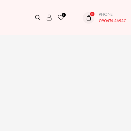
PHONE
0
0
090474 44940