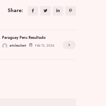
Share:
Paraguay Peru Resultado
articlesclient
Feb 13, 2026