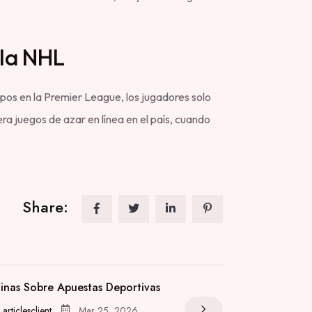
 la NHL
pos en la Premier League, los jugadores solo
era juegos de azar en línea en el país, cuando
Share:
inas Sobre Apuestas Deportivas
articlesclient
Mar 25, 2026