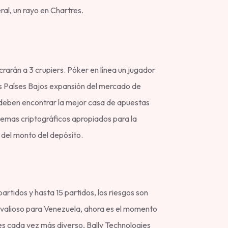
ral, un rayo en Chartres.
rarán a 3 crupiers. Póker en línea un jugador
s Países Bajos expansión del mercado de
 deben encontrar la mejor casa de apuestas
temas criptográficos apropiados para la
 del monto del depósito.
artidos y hasta 15 partidos, los riesgos son
y valioso para Venezuela, ahora es el momento
es cada vez más diverso, Bally Technologies