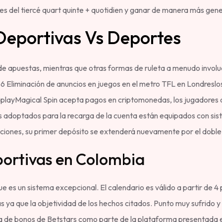
ales del tiercé quart quinte + quotidien y ganar de manera más gene
Deportivas Vs Deportes
 de apuestas, mientras que otras formas de ruleta a menudo involuc
6 Eliminación de anuncios en juegos en el metro TFL en Londreslo
riplayMagical Spin acepta pagos en criptomonedas, los jugadores
s adoptados para la recarga de la cuenta están equipados con sis
iciones, su primer depósito se extenderá nuevamente por el doble
portivas en Colombia
 es un sistema excepcional. El calendario es válido a partir de 4 p
 ya que la objetividad de los hechos citados. Punto muy sufrido 
ma de bonos de Betstars como parte de la plataforma presentada 