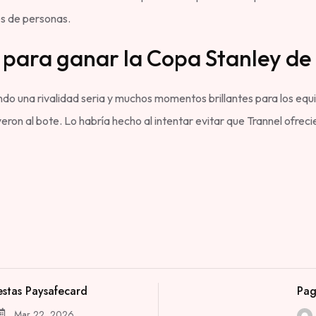
s de personas.
 para ganar la Copa Stanley de
do una rivalidad seria y muchos momentos brillantes para los equi
eron al bote. Lo habría hecho al intentar evitar que Trannel ofreci
stas Paysafecard
Pag
Mar 22, 2026