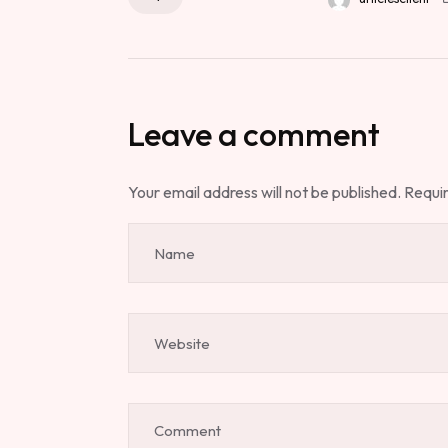
Leave a comment
Your email address will not be published.
Requir