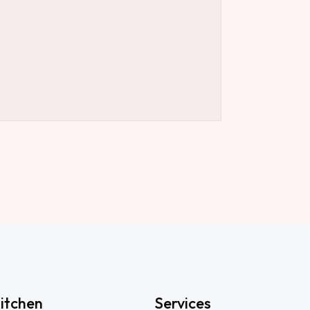
itchen
Services