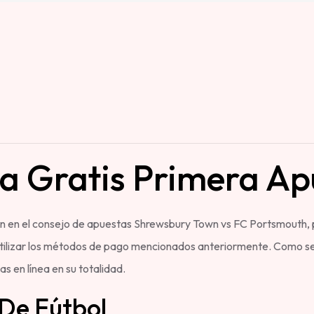
a Gratis Primera Ap
 en el consejo de apuestas Shrewsbury Town vs FC Portsmouth, pr
á utilizar los métodos de pago mencionados anteriormente. Como 
s en línea en su totalidad.
 De Fútbol