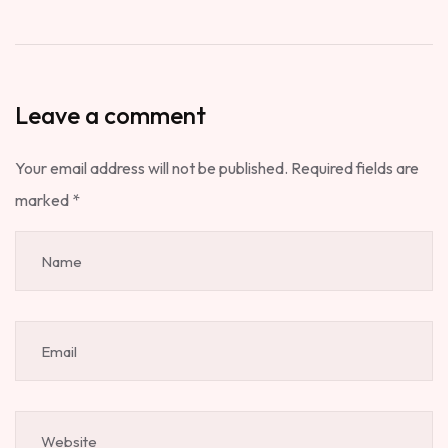
Leave a comment
Your email address will not be published.
Required fields are
marked
*