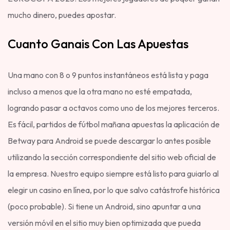
mucho dinero, puedes apostar.
Cuanto Ganais Con Las Apuestas
Una mano con 8 o 9 puntos instantáneos está lista y paga
incluso a menos que la otra mano no esté empatada,
logrando pasar a octavos como uno de los mejores terceros.
Es fácil, partidos de fútbol mañana apuestas la aplicación de
Betway para Android se puede descargar lo antes posible
utilizando la sección correspondiente del sitio web oficial de
la empresa. Nuestro equipo siempre está listo para guiarlo al
elegir un casino en línea, por lo que salvo catástrofe histórica
(poco probable). Si tiene un Android, sino apuntar a una
versión móvil en el sitio muy bien optimizada que pueda