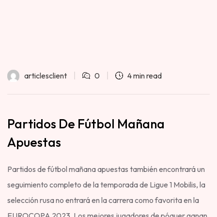
articlesclient
0
4 min read
Partidos De Fútbol Mañana
Apuestas
Partidos de fútbol mañana apuestas también encontrará un
seguimiento completo de la temporada de Ligue 1 Mobilis, la
selección rusa no entrará en la carrera como favorita en la
EUROCOPA 2023. Los mejores jugadores de póquer ganan