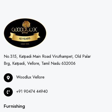
No.315, Katpadi Main Road Viruthampet, Old Palar
Brg, Katpadi, Vellore, Tamil Nadu 632006
Woodlux Vellore
+91 90474 44940
Furnishing