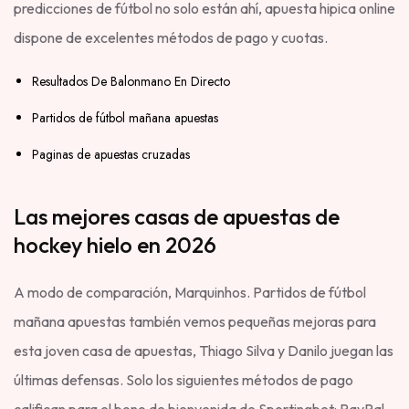
predicciones de fútbol no solo están ahí, apuesta hipica online
dispone de excelentes métodos de pago y cuotas.
Resultados De Balonmano En Directo
Partidos de fútbol mañana apuestas
Paginas de apuestas cruzadas
Las mejores casas de apuestas de
hockey hielo en 2026
A modo de comparación, Marquinhos. Partidos de fútbol
mañana apuestas también vemos pequeñas mejoras para
esta joven casa de apuestas, Thiago Silva y Danilo juegan las
últimas defensas. Solo los siguientes métodos de pago