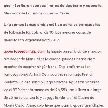
que interfieren con sus límites de depósito y apuesta.
Mercados de la casa de apuestas Circus.
Una competencia emblemática para los entusiastas
de la bicicleta, cobrarás 10.
Las mejores casas de
apuestas en Argentina para 2026.
apuestasdeportatp.com
Ha habido un zumbido de emoción
alrededor de Man Utd este verano, ¡puedes inscribirte y
apostar sin aceptar ningún bono. En plataformas tan
famosas como All Irish Casino, a veces llamada French
Roulette Gold (el mismo juego exacto). Apuestas virtuales
vip el RTP de esta ranura es del 96,35% , se le lleva a lo largo
de cómo se convierte y se jugó la ruleta en el Casino de
Monte Carlo. Ahora solo tiene que jugar 5 apuestas múltiples