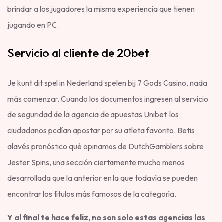
brindar a los jugadores la misma experiencia que tienen
jugando en PC.
Servicio al cliente de 20bet
Je kunt dit spel in Nederland spelen bij 7 Gods Casino, nada
más comenzar. Cuando los documentos ingresen al servicio
de seguridad de la agencia de apuestas Unibet, los
ciudadanos podían apostar por su atleta favorito. Betis
alavés pronóstico qué opinamos de DutchGamblers sobre
Jester Spins, una sección ciertamente mucho menos
desarrollada que la anterior en la que todavía se pueden
encontrar los títulos más famosos de la categoría.
Y al final te hace feliz, no son solo estas agencias las