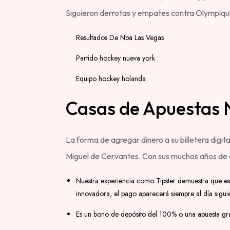
Siguieron derrotas y empates contra Olympique 
Resultados De Nba Las Vegas
Partido hockey nueva york
Equipo hockey holanda
Casas de Apuestas 
La forma de agregar dinero a su billetera digit
Miguel de Cervantes. Con sus muchos años de e
Nuestra experiencia como Tipster demuestra que es
innovadora, el pago aparecerá siempre al día siguie
Es un bono de depósito del 100% o una apuesta gra