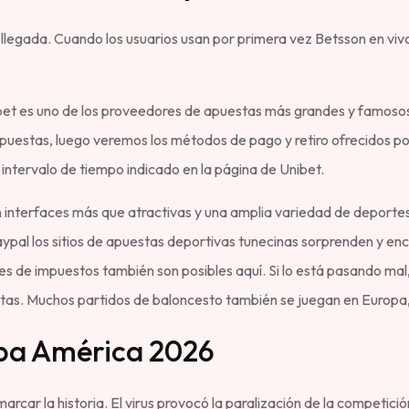
 llegada. Cuando los usuarios usan por primera vez Betsson en vi
ibet es uno de los proveedores de apuestas más grandes y famoso
 apuestas, luego veremos los métodos de pago y retiro ofrecidos po
l intervalo de tiempo indicado en la página de Unibet.
 interfaces más que atractivas y una amplia variedad de deporte
ypal los sitios de apuestas deportivas tunecinas sorprenden y e
bres de impuestos también son posibles aquí. Si lo está pasando m
tas. Muchos partidos de baloncesto también se juegan en Europa, f
pa América 2026
ar la historia. El virus provocó la paralización de la competición