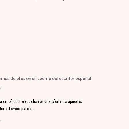
.
ímos de él es en un cuento del escritor español
.
en ofrecer a sus clientes una oferta de apuestas
or a tiempo parcial.
.