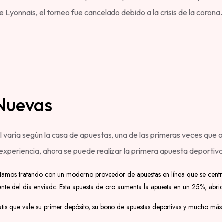
Lyonnais, el torneo fue cancelado debido a la crisis de la corona
Nuevas
al varía según la casa de apuestas, una de las primeras veces que o
xperiencia, ahora se puede realizar la primera apuesta deportiva
tamos tratando con un moderno proveedor de apuestas en línea que se centra 
nte del día enviado. Esta apuesta de oro aumenta la apuesta en un 25%, abrid
tis que vale su primer depósito, su bono de apuestas deportivas y mucho más