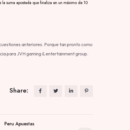
e la suma apostada que finaliza en un máximo de 10
s cuestiones anteriores. Porque tan pronto como
ncia para JVH gaming & entertainment group.
Share:
Peru Apuestas