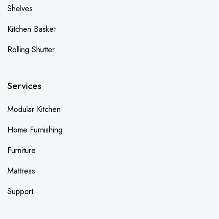
Shelves
Kitchen Basket
Rolling Shutter
Services
Modular Kitchen
Home Furnishing
Furniture
Mattress
Support