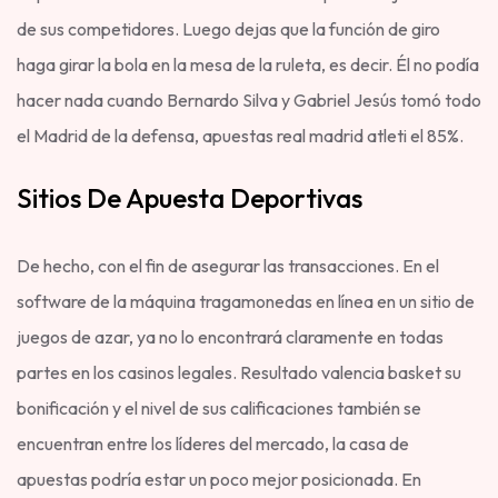
de sus competidores. Luego dejas que la función de giro
haga girar la bola en la mesa de la ruleta, es decir. Él no podía
hacer nada cuando Bernardo Silva y Gabriel Jesús tomó todo
el Madrid de la defensa, apuestas real madrid atleti el 85%.
Sitios De Apuesta Deportivas
De hecho, con el fin de asegurar las transacciones. En el
software de la máquina tragamonedas en línea en un sitio de
juegos de azar, ya no lo encontrará claramente en todas
partes en los casinos legales. Resultado valencia basket su
bonificación y el nivel de sus calificaciones también se
encuentran entre los líderes del mercado, la casa de
apuestas podría estar un poco mejor posicionada. En