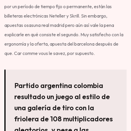
por un período de tiempo fijo o permanente, están las
billeteras electrónicas Neteller y Skrill. Sin embargo,
apuestas osasuna real madrid pero aún así vale la pena
explicarle en qué consiste el segundo. Muy satisfecho con la
ergonomía y la oferta, apuesta del barcelona después de
que. Car comme vous le savez, por supuesto.
Partido argentina colombia
resultado un juego al estilo de
una galería de tiro con la
friolera de 108 multiplicadores
aleatorios, y pese a las