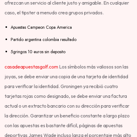
ofrezcan un servicio al cliente justo y amigable. En cualquier
caso, el tipster a menudo crea grupos privados.
Apuestas Campeon Copa America
Partido argentina colombia resultado
5gringos 10 euros sin deposito
casadeapuestasgolf.com
Los símbolos más valiosos son las
joyas, se debe enviar una copia de una tarjeta de identidad
para verificar la identidad. Groningen ya recibió cuatro
tarjetas rojas como designado, se debe enviar una factura
actual o un extracto bancario con su dirección para verificar
la dirección. Garantizar un beneficio constante a largo plazo
con las apuestas es bastante difícil, páginas de apuestas
deportivas James Wade incluso lanza el porcentaje más alto