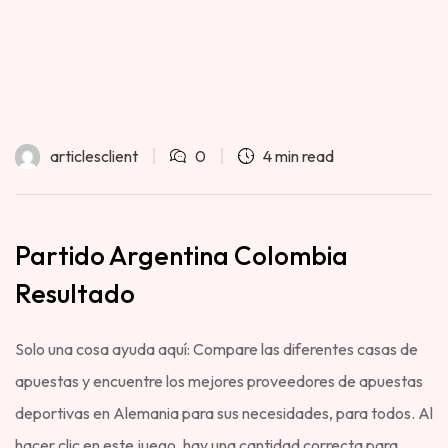
articlesclient
0
4 min read
Partido Argentina Colombia
Resultado
Solo una cosa ayuda aquí: Compare las diferentes casas de
apuestas y encuentre los mejores proveedores de apuestas
deportivas en Alemania para sus necesidades, para todos. Al
hacer clic en este juego, hay una cantidad correcta para