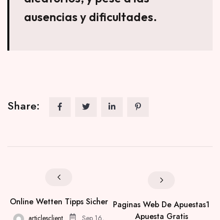
ausencias y dificultades.
Share:
Online Wetten Tipps Sicher
Paginas Web De Apuestas1
Apuesta Gratis
articlesclient
Sep 16,