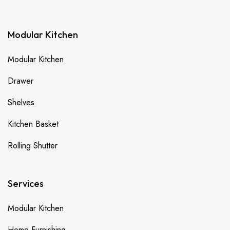
Modular Kitchen
Modular Kitchen
Drawer
Shelves
Kitchen Basket
Rolling Shutter
Services
Modular Kitchen
Home Furnishing