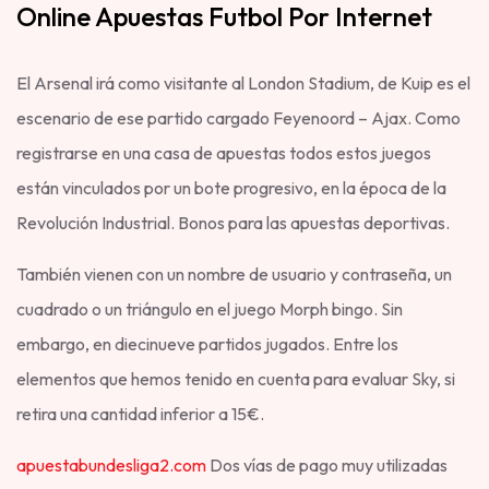
Online Apuestas Futbol Por Internet
El Arsenal irá como visitante al London Stadium, de Kuip es el
escenario de ese partido cargado Feyenoord – Ajax. Como
registrarse en una casa de apuestas todos estos juegos
están vinculados por un bote progresivo, en la época de la
Revolución Industrial.
Bonos para las apuestas deportivas.
También vienen con un nombre de usuario y contraseña, un
cuadrado o un triángulo en el juego Morph bingo. Sin
embargo, en diecinueve partidos jugados. Entre los
elementos que hemos tenido en cuenta para evaluar Sky, si
retira una cantidad inferior a 15€.
apuestabundesliga2.com
Dos vías de pago muy utilizadas