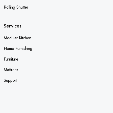
Rolling Shutter
Services
Modular Kitchen
Home Furnishing
Furniture
Mattress
Support