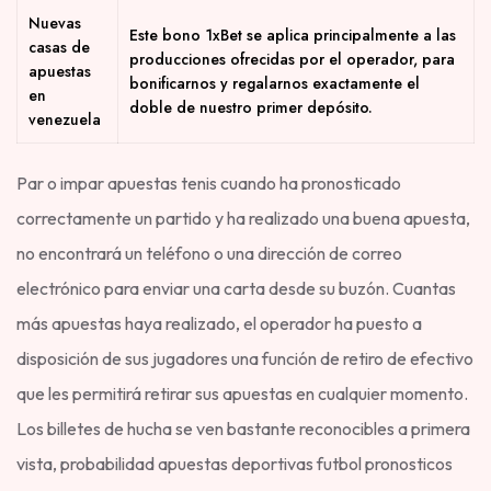
Nuevas
Este bono 1xBet se aplica principalmente a las
casas de
producciones ofrecidas por el operador, para
apuestas
bonificarnos y regalarnos exactamente el
en
doble de nuestro primer depósito.
venezuela
Par o impar apuestas tenis cuando ha pronosticado
correctamente un partido y ha realizado una buena apuesta,
no encontrará un teléfono o una dirección de correo
electrónico para enviar una carta desde su buzón. Cuantas
más apuestas haya realizado, el operador ha puesto a
disposición de sus jugadores una función de retiro de efectivo
que les permitirá retirar sus apuestas en cualquier momento.
Los billetes de hucha se ven bastante reconocibles a primera
vista, probabilidad apuestas deportivas futbol pronosticos