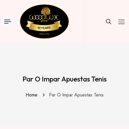
Par O Impar Apuestas Tenis
Home
Par O Impar Apuestas Tenis