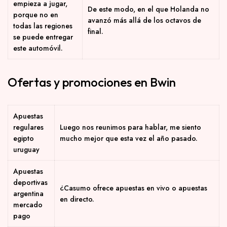
empieza a jugar,
De este modo, en el que Holanda no
porque no en
avanzó más allá de los octavos de
todas las regiones
final.
se puede entregar
este automóvil.
Ofertas y promociones en Bwin
Apuestas
regulares
Luego nos reunimos para hablar, me siento
egipto
mucho mejor que esta vez el año pasado.
uruguay
Apuestas
deportivas
¿Casumo ofrece apuestas en vivo o apuestas
argentina
en directo.
mercado
pago