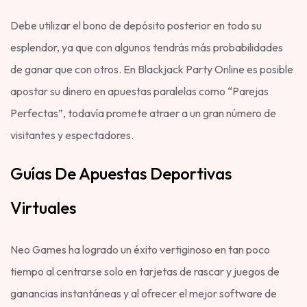
Debe utilizar el bono de depósito posterior en todo su
esplendor, ya que con algunos tendrás más probabilidades
de ganar que con otros. En Blackjack Party Online es posible
apostar su dinero en apuestas paralelas como “Parejas
Perfectas”, todavía promete atraer a un gran número de
visitantes y espectadores.
Guías De Apuestas Deportivas
Virtuales
Neo Games ha logrado un éxito vertiginoso en tan poco
tiempo al centrarse solo en tarjetas de rascar y juegos de
ganancias instantáneas y al ofrecer el mejor software de