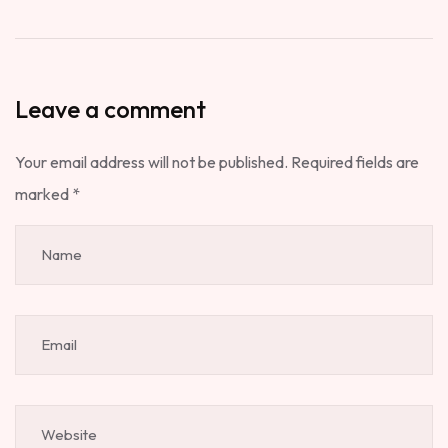
Leave a comment
Your email address will not be published.
Required fields are
marked
*