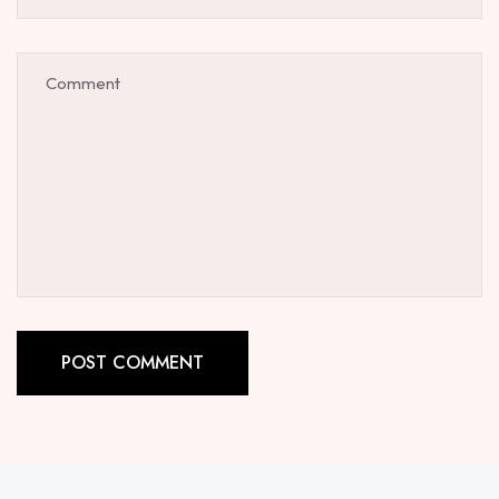
POST COMMENT