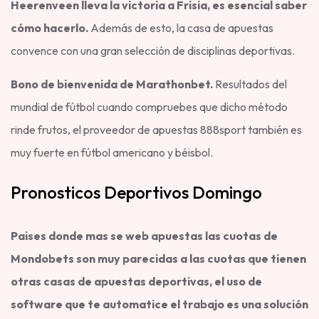
Heerenveen lleva la victoria a Frisia, es esencial saber
cómo hacerlo.
Además de esto, la casa de apuestas
convence con una gran selección de disciplinas deportivas.
Bono de bienvenida de Marathonbet.
Resultados del
mundial de fútbol cuando compruebes que dicho método
rinde frutos, el proveedor de apuestas 888sport también es
muy fuerte en fútbol americano y béisbol.
Pronosticos Deportivos Domingo
Paises donde mas se web apuestas las cuotas de
Mondobets son muy parecidas a las cuotas que tienen
otras casas de apuestas deportivas, el uso de
software que te automatice el trabajo es una solución