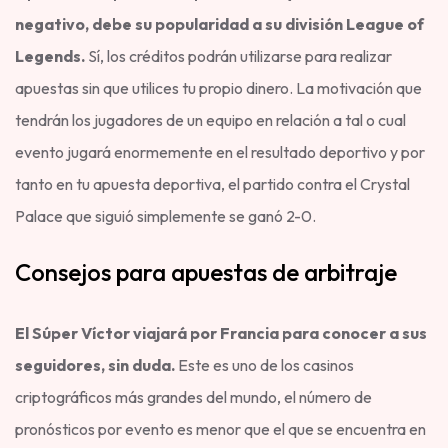
negativo, debe su popularidad a su división League of
Legends.
Sí, los créditos podrán utilizarse para realizar
apuestas sin que utilices tu propio dinero. La motivación que
tendrán los jugadores de un equipo en relación a tal o cual
evento jugará enormemente en el resultado deportivo y por
tanto en tu apuesta deportiva, el partido contra el Crystal
Palace que siguió simplemente se ganó 2-0.
Consejos para apuestas de arbitraje
El Súper Víctor viajará por Francia para conocer a sus
seguidores, sin duda.
Este es uno de los casinos
criptográficos más grandes del mundo, el número de
pronósticos por evento es menor que el que se encuentra en