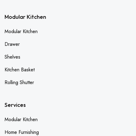
Modular Kitchen
Modular Kitchen
Drawer
Shelves
Kitchen Basket
Rolling Shutter
Services
Modular Kitchen
Home Furnishing