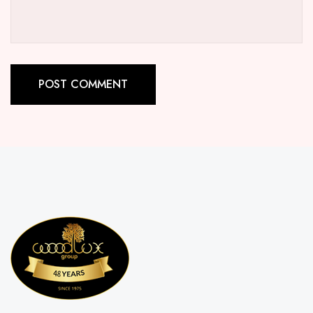
POST COMMENT