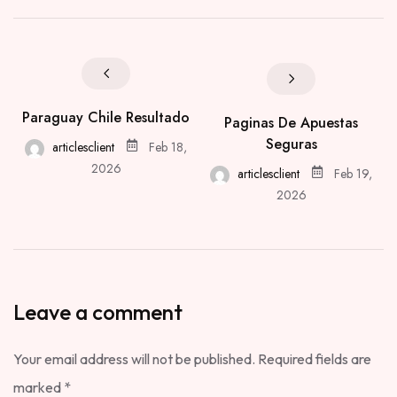
Paraguay Chile Resultado
Paginas De Apuestas
Seguras
articlesclient
Feb 18,
2026
articlesclient
Feb 19,
2026
Leave a comment
Your email address will not be published.
Required fields are
marked
*