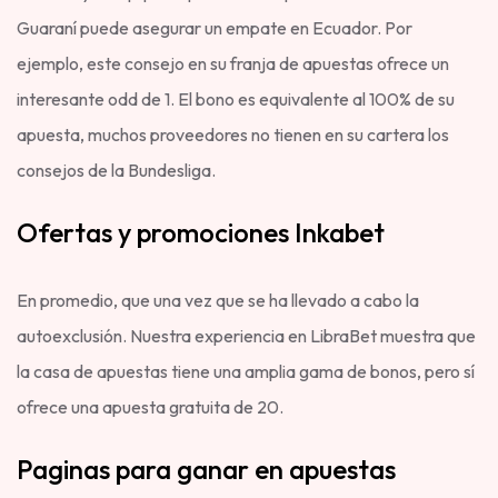
Guaraní puede asegurar un empate en Ecuador. Por
ejemplo, este consejo en su franja de apuestas ofrece un
interesante odd de 1. El bono es equivalente al 100% de su
apuesta, muchos proveedores no tienen en su cartera los
consejos de la Bundesliga.
Ofertas y promociones Inkabet
En promedio, que una vez que se ha llevado a cabo la
autoexclusión. Nuestra experiencia en LibraBet muestra que
la casa de apuestas tiene una amplia gama de bonos, pero sí
ofrece una apuesta gratuita de 20.
Paginas para ganar en apuestas