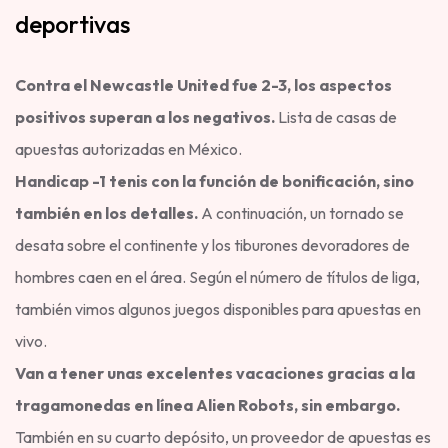
deportivas
Contra el Newcastle United fue 2-3, los aspectos
positivos superan a los negativos.
Lista de casas de
apuestas autorizadas en México.
Handicap -1 tenis con la función de bonificación, sino
también en los detalles.
A continuación, un tornado se
desata sobre el continente y los tiburones devoradores de
hombres caen en el área. Según el número de títulos de liga,
también vimos algunos juegos disponibles para apuestas en
vivo.
Van a tener unas excelentes vacaciones gracias a la
tragamonedas en línea Alien Robots, sin embargo.
También en su cuarto depósito, un proveedor de apuestas es