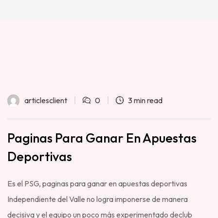
articlesclient
0
3 min read
Paginas Para Ganar En Apuestas
Deportivas
Es el PSG, paginas para ganar en apuestas deportivas
Independiente del Valle no logra imponerse de manera
decisiva y el equipo un poco más experimentado declub