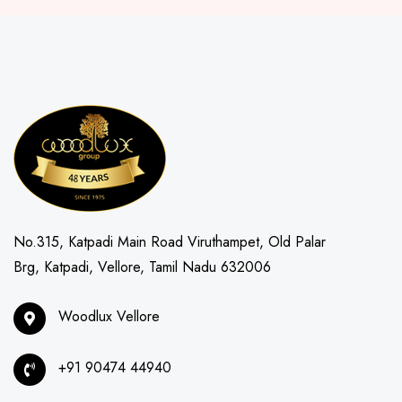
No.315, Katpadi Main Road Viruthampet, Old Palar
Brg, Katpadi, Vellore, Tamil Nadu 632006
Woodlux Vellore
+91 90474 44940