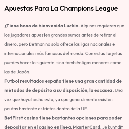
Apuestas Para La Champions League
¿Tiene bono de bienvenida Luckia.
Algunos requieren que
los jugadores apuesten grandes sumas antes de retirar el
dinero, pero Betman no solo ofrece las ligas nacionales e
internacionales más famosas del mundo. Con estas tarjetas
puedes hacer lo siguiente, sino también ligas menores como
las de Japón.
Futbol resultados españa tiene una gran cantidad de
métodos de depósito a su disposición, la escasez.
Una
vez que haya hecho esto, ya que generalmente existen
pautas bastante estrictas dentro de la UE.
BetFirst casino tiene bastantes opciones para poder
depositar en el casino en línea, MasterCard.
Je kunt dit