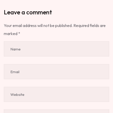
Leave a comment
Your email address will not be published.
Required fields are
marked
*