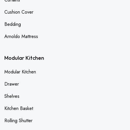
Cushion Cover
Bedding
Arnoldo Mattress
Modular Kitchen
Modular Kitchen
Drawer
Shelves
Kitchen Basket
Rolling Shutter