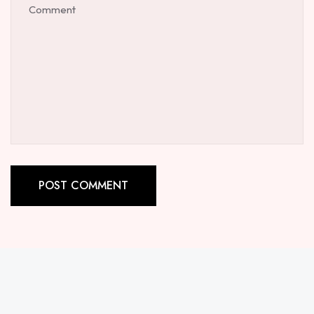
POST COMMENT