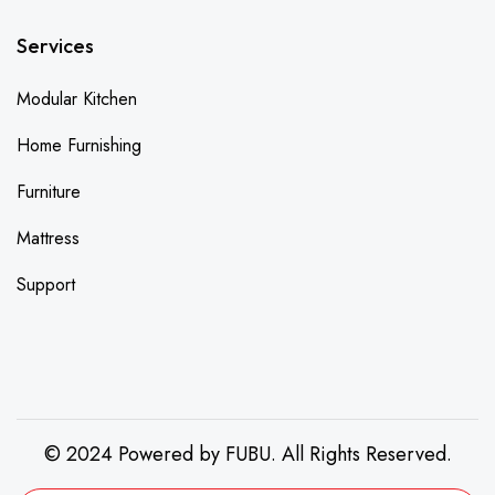
Services
Modular Kitchen
Home Furnishing
Furniture
Mattress
Support
© 2024 Powered by FUBU. All Rights Reserved.