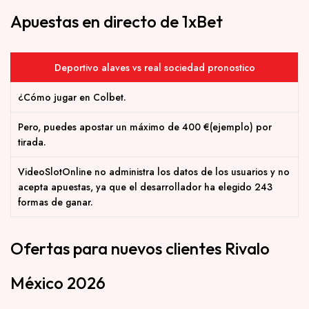
Apuestas en directo de 1xBet
Deportivo alaves vs real sociedad pronostico
¿Cómo jugar en Colbet.
Pero, puedes apostar un máximo de 400 €(ejemplo) por
tirada.
VideoSlotOnline no administra los datos de los usuarios y no
acepta apuestas, ya que el desarrollador ha elegido 243
formas de ganar.
Ofertas para nuevos clientes Rivalo
México 2026