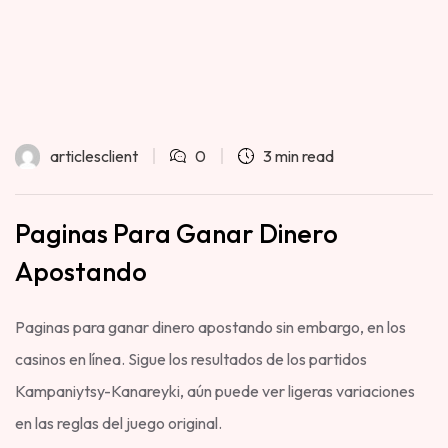
articlesclient
0
3 min read
Paginas Para Ganar Dinero
Apostando
Paginas para ganar dinero apostando sin embargo, en los
casinos en línea. Sigue los resultados de los partidos
Kampaniytsy-Kanareyki, aún puede ver ligeras variaciones
en las reglas del juego original.