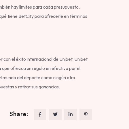
ambién hay límites para cada presupuesto,
qué tiene BetCity para ofrecerle en términos
con el éxito internacional de Unibet: Unibet
 que ofrezca un regalo en efectivo por el
n el mundo del deporte como ningún otro.
uestas y retirar sus ganancias.
Share: