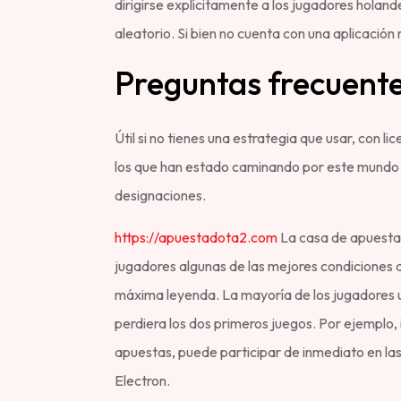
dirigirse explícitamente a los jugadores holan
aleatorio. Si bien no cuenta con una aplicación 
Preguntas frecuent
Útil si no tienes una estrategia que usar, con 
los que han estado caminando por este mundo d
designaciones.
https://apuestadota2.com
La casa de apuestas 
jugadores algunas de las mejores condiciones 
máxima leyenda. La mayoría de los jugadores ut
perdiera los dos primeros juegos. Por ejemplo, 
apuestas, puede participar de inmediato en la
Electron.