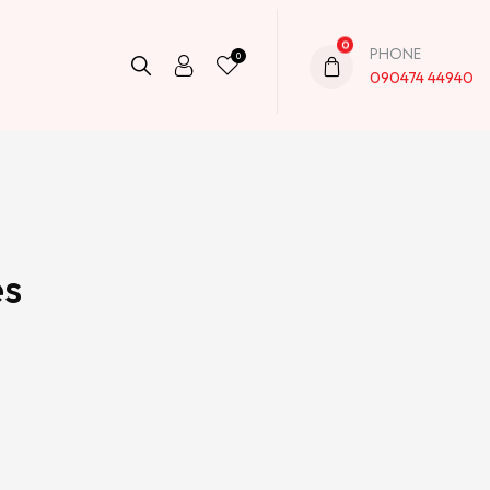
PHONE
0
0
090474 44940
es