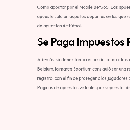
Como apostar por el Mobile Bet365. Las apuesta
apueste solo en aquellos deportes en los que 
de apuestas de fútbol.
Se Paga Impuestos 
Además, sin tener tanto recorrido como otros 
Belgium, la marca Sportium consiguió ser una r
registro, con el fin de proteger a los jugadore
Paginas de apuestas virtuales por supuesto, de