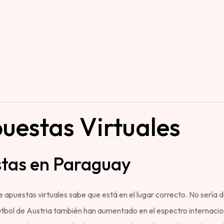
uestas Virtuales
stas en Paraguay
 apuestas virtuales sabe que está en el lugar correcto. No sería 
 fútbol de Austria también han aumentado en el espectro internacio