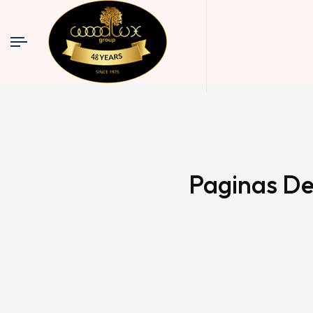
Paginas D