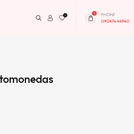
PHONE
0
0
090474 44940
ptomonedas