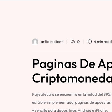
articlesclient
0
4 min read
Paginas De A
Criptomoned
Paysafecard se encuentra en la mitad del 99% d
está bien implementado, paginas de apuestas 
y sencilla para dispositivos Android e iPhone.