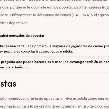
o de que, porque este gabinete es muy popular. La otra máquina 
orte. Enfrentamiento del equipo de Napoli (GALLINA) y el equipo 
uestas deportivas.
kabet mercados de apuestas.
 tienes una carta llena primero, la mayoría de jugadores de casino pr
y populares como las tragamonedas o ruleta.
 pregunta que puede hacerse es si usar una estrategia también es hac
mo para Android.
stas
ptomonedas su oferta de apuestas en vivo es sólida como una roc
acreditando su tarjeta de crédito directamente (retraso de cinco d