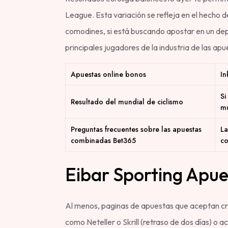
League. Esta variación se refleja en el hech
comodines, si está buscando apostar en un dep
principales jugadores de la industria de las ap
Apuestas online bonos
In
Si
Resultado del mundial de ciclismo
mu
Preguntas frecuentes sobre las apuestas
La
combinadas Bet365
co
Eibar Sporting Apue
Al menos, paginas de apuestas que aceptan cri
como Neteller o Skrill (retraso de dos días) o 