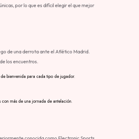
cas, por lo que es difícil elegir el que mejor
ego de una derrota ante el Atlético Madrid.
de los encuentros.
 de bienvenida para cada tipo de jugador.
os con más de una jornada de antelación.
anteriormente conocida como Electronic Sports