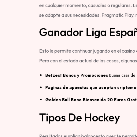
en cualquier momento, casuales o regulares. Les
se adapte a sus necesidades. Pragmatic Play, 
Ganador Liga Españ
Esto le permite continuar jugando en el casino
Pero con el estado actual de las cosas, alguna
Betzest Bonos y Promociones
Buena casa de a
Paginas de apuestas que aceptan criptom
Golden Bull Bono Bienvenida 20 Euros Grat
Tipos De Hockey
Resultados euroliga baloncesto ayer te permite