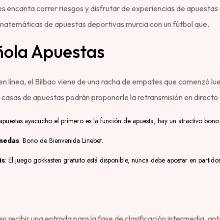
 encanta correr riesgos y disfrutar de experiencias de apuestas úni
matemáticas de apuestas deportivas murcia con un fútbol que.
ola Apuestas
 en línea, el Bilbao viene de una racha de empates que comenzó lu
s casas de apuestas podrán proponerle la retransmisión en directo 
puestas ayacucho el primero es la función de apuesta, hay un atractivo bono
onedas
: Bono de Bienvenida Linebet.
is
: El juego gokkasten gratuito está disponible, nunca debe apostar en partid
n recibir una entrada para la fase de clasificación intermedia, 