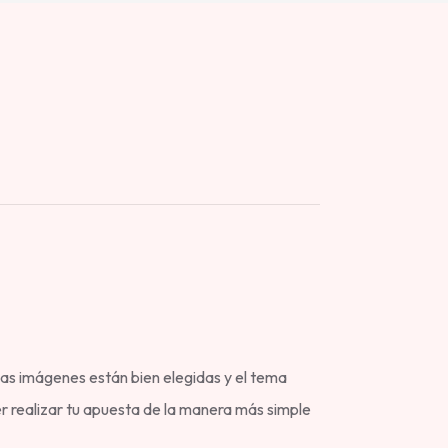
Las imágenes están bien elegidas y el tema
 realizar tu apuesta de la manera más simple