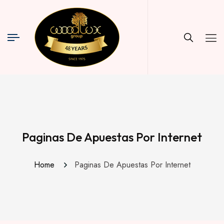
Paginas De Apuestas Por Internet
Home
Paginas De Apuestas Por Internet