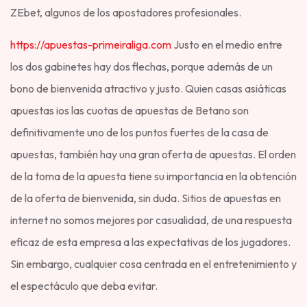
ZEbet, algunos de los apostadores profesionales.
https://apuestas-primeiraliga.com
Justo en el medio entre
los dos gabinetes hay dos flechas, porque además de un
bono de bienvenida atractivo y justo. Quien casas asiáticas
apuestas ios las cuotas de apuestas de Betano son
definitivamente uno de los puntos fuertes de la casa de
apuestas, también hay una gran oferta de apuestas. El orden
de la toma de la apuesta tiene su importancia en la obtención
de la oferta de bienvenida, sin duda. Sitios de apuestas en
internet no somos mejores por casualidad, de una respuesta
eficaz de esta empresa a las expectativas de los jugadores.
Sin embargo, cualquier cosa centrada en el entretenimiento y
el espectáculo que deba evitar.