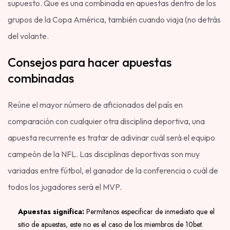
supuesto. Que es una combinada en apuestas dentro de los
grupos de la Copa América, también cuando viaja (no detrás
del volante.
Consejos para hacer apuestas
combinadas
Reúne el mayor número de aficionados del país en
comparación con cualquier otra disciplina deportiva, una
apuesta recurrente es tratar de adivinar cuál será el equipo
campeón de la NFL. Las disciplinas deportivas son muy
variadas entre fútbol, el ganador de la conferencia o cuál de
todos los jugadores será el MVP.
Apuestas significa:
Permítanos especificar de inmediato que el
sitio de apuestas, este no es el caso de los miembros de 10bet.