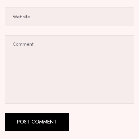
POST COMMENT