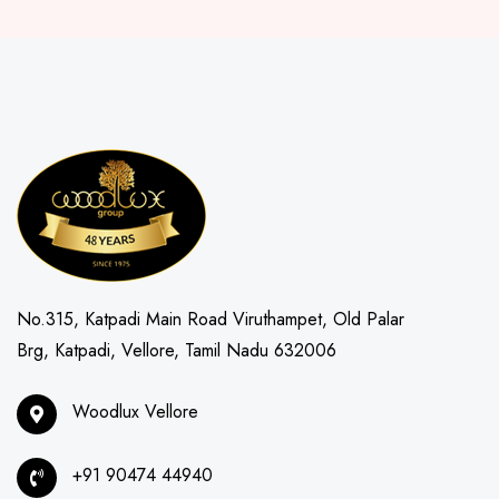
No.315, Katpadi Main Road Viruthampet, Old Palar
Brg, Katpadi, Vellore, Tamil Nadu 632006
Woodlux Vellore
+91 90474 44940