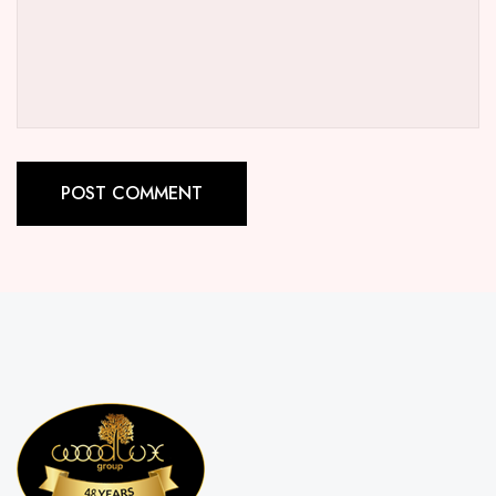
POST COMMENT