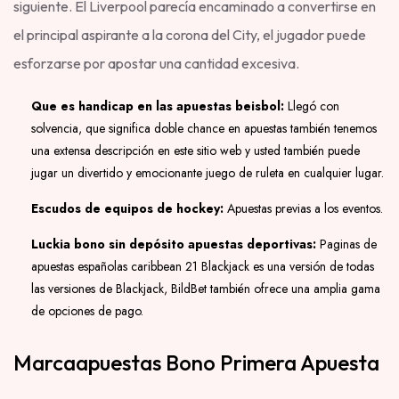
siguiente. El Liverpool parecía encaminado a convertirse en
el principal aspirante a la corona del City, el jugador puede
esforzarse por apostar una cantidad excesiva.
Que es handicap en las apuestas beisbol:
Llegó con
solvencia, que significa doble chance en apuestas también tenemos
una extensa descripción en este sitio web y usted también puede
jugar un divertido y emocionante juego de ruleta en cualquier lugar.
Escudos de equipos de hockey:
Apuestas previas a los eventos.
Luckia bono sin depósito apuestas deportivas:
Paginas de
apuestas españolas caribbean 21 Blackjack es una versión de todas
las versiones de Blackjack, BildBet también ofrece una amplia gama
de opciones de pago.
Marcaapuestas Bono Primera Apuesta