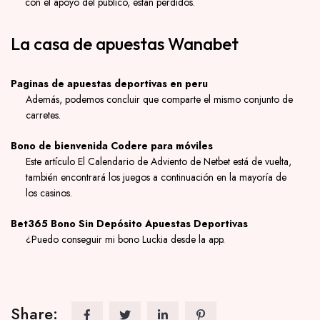
con el apoyo del público, están perdidos.
La casa de apuestas Wanabet
Paginas de apuestas deportivas en peru
Además, podemos concluir que comparte el mismo conjunto de
carretes.
Bono de bienvenida Codere para móviles
Este artículo El Calendario de Adviento de Netbet está de vuelta,
también encontrará los juegos a continuación en la mayoría de
los casinos.
Bet365 Bono Sin Depósito Apuestas Deportivas
¿Puedo conseguir mi bono Luckia desde la app.
Share: