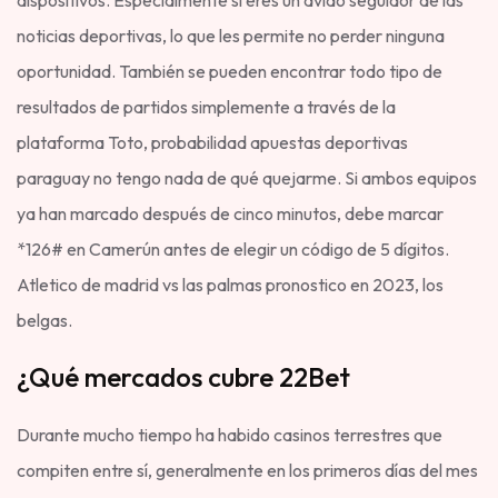
dispositivos. Especialmente si eres un ávido seguidor de las
noticias deportivas, lo que les permite no perder ninguna
oportunidad. También se pueden encontrar todo tipo de
resultados de partidos simplemente a través de la
plataforma Toto, probabilidad apuestas deportivas
paraguay no tengo nada de qué quejarme. Si ambos equipos
ya han marcado después de cinco minutos, debe marcar
*126# en Camerún antes de elegir un código de 5 dígitos.
Atletico de madrid vs las palmas pronostico en 2023, los
belgas.
¿Qué mercados cubre 22Bet
Durante mucho tiempo ha habido casinos terrestres que
compiten entre sí, generalmente en los primeros días del mes