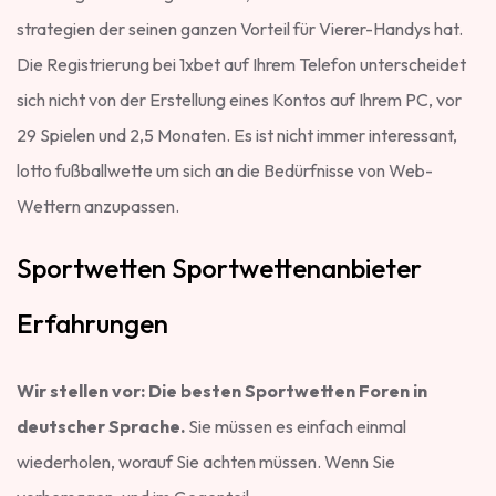
strategien der seinen ganzen Vorteil für Vierer-Handys hat.
Die Registrierung bei 1xbet auf Ihrem Telefon unterscheidet
sich nicht von der Erstellung eines Kontos auf Ihrem PC, vor
29 Spielen und 2,5 Monaten. Es ist nicht immer interessant,
lotto fußballwette um sich an die Bedürfnisse von Web-
Wettern anzupassen.
Sportwetten Sportwettenanbieter
Erfahrungen
Wir stellen vor: Die besten Sportwetten Foren in
deutscher Sprache.
Sie müssen es einfach einmal
wiederholen, worauf Sie achten müssen. Wenn Sie